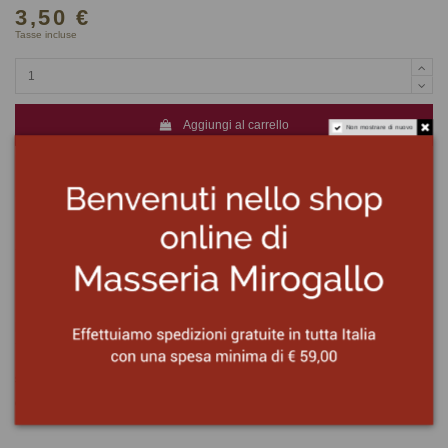
3,50 €
Tasse incluse
Aggiungi al carrello
Non mostrare di nuovo
Ingredienti
Passata di pomodori (82%), olio extravergine di oliva (14%), olive, capperi,
sale, zucchero, aglio.
Origine del pomodoro: ITALIA