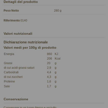
Dettagli del prodotto
Peso Netto
280 g
Riferimento
0140
Valori nutrizionali
Dichiarazione nutrizionale
Valori medi per 100g di prodotto
Energia
860
KJ
206
Kcal
Grassi
20
g
di cui acidi grassi saturi
2,9
g
Carboidrati
4,4
g
di cui zuccheri
4,3
g
Proteine
1,6
g
Sale
1,7
g
Conservazione
Conservare in un luogo fresco e asciutto.