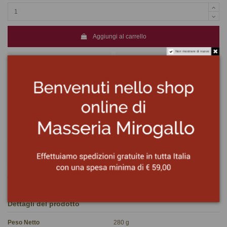
Aggiungi al carrello
Non mostrare di nuovo
Ingredienti
Passata di pomodori (75%), olio extravergine di oliva (13%), peperoni (11%),
sale, zucchero, basilico, aglio.
Origine del pomodoro: ITALIA
Dettagli del prodotto
Peso Netto
280 g