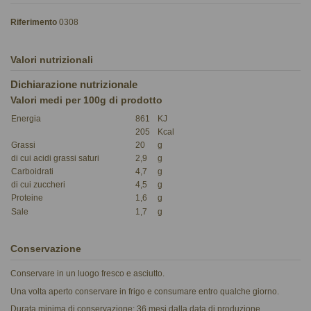
Riferimento
0308
Valori nutrizionali
Dichiarazione nutrizionale
Valori medi per 100g di prodotto
Energia
861
KJ
205
Kcal
Grassi
20
g
di cui acidi grassi saturi
2,9
g
Carboidrati
4,7
g
di cui zuccheri
4,5
g
Proteine
1,6
g
Sale
1,7
g
Conservazione
Conservare in un luogo fresco e asciutto.
Una volta aperto conservare in frigo e consumare entro qualche giorno.
Durata minima di conservazione: 36 mesi dalla data di produzione.