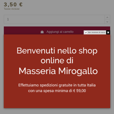
3,50 €
Tasse incluse
Aggiungi al carrello
Non mostrare di nuovo
Ingredienti
Passata di pomodori (77%), olio extravergine di oliva (12%), carote (4%),
cipolle (4%), SEDANO (1%), sale, zucchero.
Origine del pomodoro: ITALIA