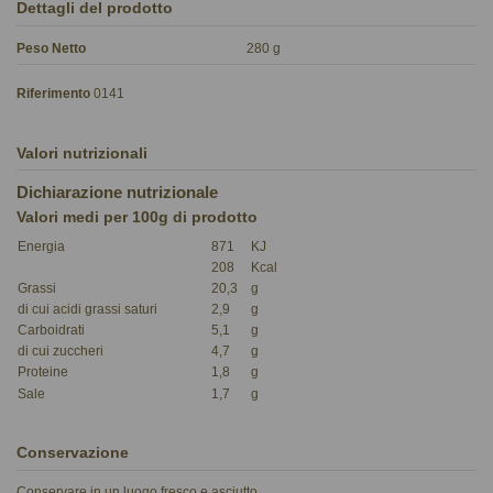
Dettagli del prodotto
Peso Netto
280 g
Riferimento
0141
Valori nutrizionali
Dichiarazione nutrizionale
Valori medi per 100g di prodotto
Energia
871
KJ
208
Kcal
Grassi
20,3
g
di cui acidi grassi saturi
2,9
g
Carboidrati
5,1
g
di cui zuccheri
4,7
g
Proteine
1,8
g
Sale
1,7
g
Conservazione
Conservare in un luogo fresco e asciutto.