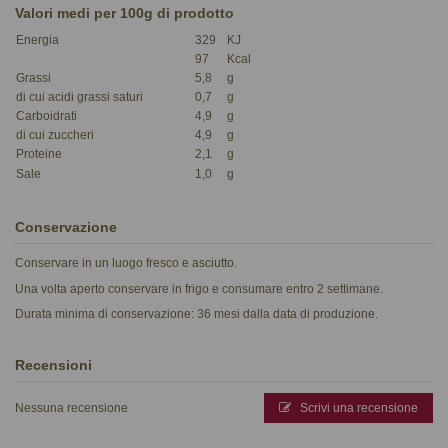
Valori medi per 100g di prodotto
Energia
329
KJ
97
Kcal
Grassi
5,8
g
di cui acidi grassi saturi
0,7
g
Carboidrati
4,9
g
di cui zuccheri
4,9
g
Proteine
2,1
g
Sale
1,0
g
Conservazione
Conservare in un luogo fresco e asciutto.
Una volta aperto conservare in frigo e consumare entro 2 settimane.
Durata minima di conservazione: 36 mesi dalla data di produzione.
Recensioni
Nessuna recensione
Scrivi una recensione