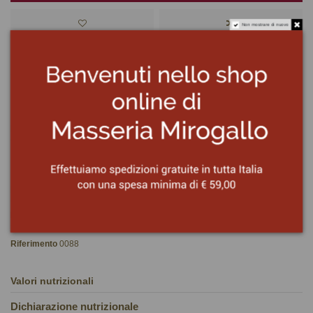
Non mostrare di nuovo
Ingredienti
Melanzane rosse (56%), olio extravergine di oliva (43%), aceto di vino.
Dettagli del prodotto
Peso Netto
175 g
Riferimento
0088
Valori nutrizionali
Dichiarazione nutrizionale