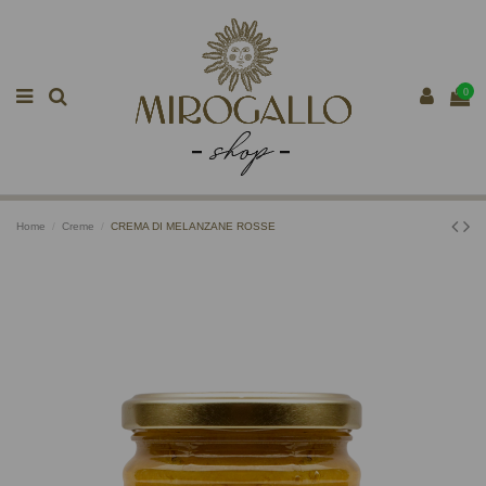
0
Home
Creme
CREMA DI MELANZANE ROSSE