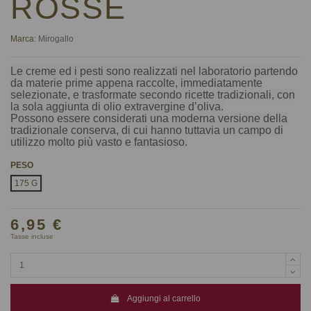
ROSSE
Marca:
Mirogallo
Le creme ed i pesti sono realizzati nel laboratorio partendo
da materie prime appena raccolte, immediatamente
selezionate, e trasformate secondo ricette tradizionali, con
la sola aggiunta di olio extravergine d’oliva.
Possono essere considerati una moderna versione della
tradizionale conserva, di cui hanno tuttavia un campo di
utilizzo molto più vasto e fantasioso.
PESO
175 G
6,95 €
Tasse incluse
Aggiungi al carrello